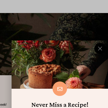
Never Miss a Recipe!
eek!