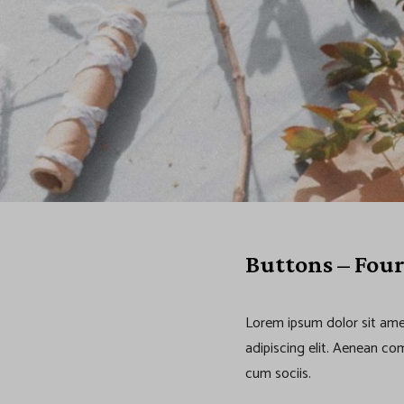
t
o
n
s
&
Buttons – Four
D
Lorem ipsum dolor sit ame
i
adipiscing elit. Aenean c
cum sociis.