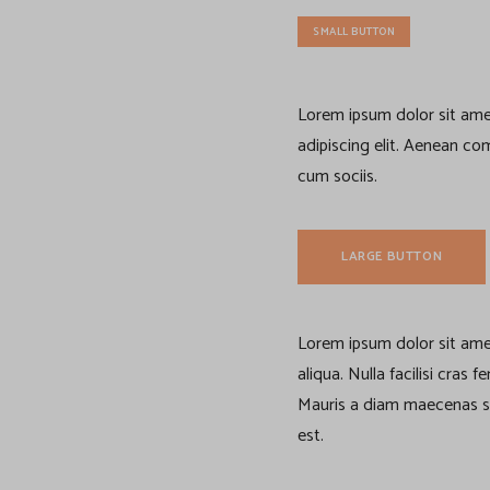
v
SMALL BUTTON
i
Lorem ipsum dolor sit ame
d
adipiscing elit. Aenean c
cum sociis.
e
r
LARGE BUTTON
s
Lorem ipsum dolor sit ame
aliqua. Nulla facilisi cras
Mauris a diam maecenas sed
est.