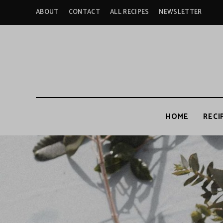
ABOUT
CONTACT
ALL RECIPES
NEWSLETTER
HOME
RECI
B
u
t