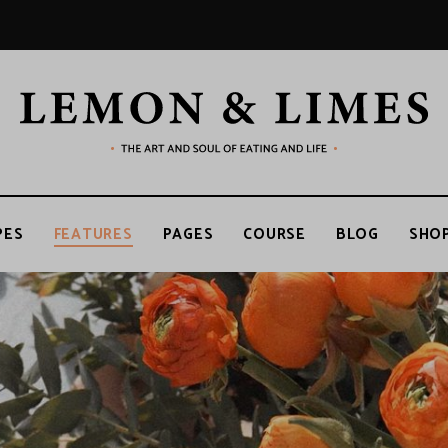
LEMON
The
art
and
soul
&
of
PES
FEATURES
PAGES
COURSE
BLOG
SHO
eating
and
life
LIMES