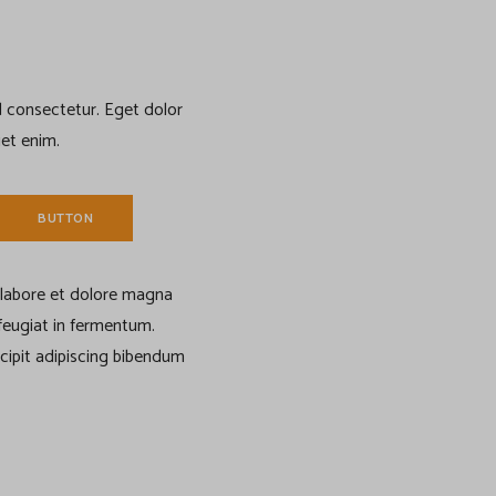
id consectetur. Eget dolor
uet enim.
BUTTON
 labore et dolore magna
 feugiat in fermentum.
scipit adipiscing bibendum