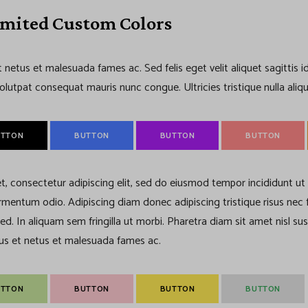
imited Custom Colors
t netus et malesuada fames ac. Sed felis eget velit aliquet sagittis 
olutpat consequat mauris nunc congue. Ultricies tristique nulla aliq
UTTON
BUTTON
BUTTON
BUTTON
t, consectetur adipiscing elit, sed do eiusmod tempor incididunt ut
 fermentum odio. Adipiscing diam donec adipiscing tristique risus nec
. In aliquam sem fringilla ut morbi. Pharetra diam sit amet nisl su
tus et netus et malesuada fames ac.
UTTON
BUTTON
BUTTON
BUTTON