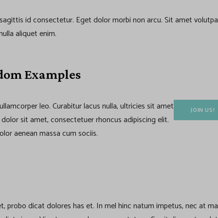
et sagittis id consectetur. Eget dolor morbi non arcu. Sit amet volu
nulla aliquet enim.
ndom Examples
 ullamcorper leo. Curabitur lacus nulla, ultricies sit amet
JOIN US!
 dolor sit amet, consectetuer rhoncus adipiscing elit.
lor aenean massa cum sociis.
, probo dicat dolores has et. In mel hinc natum impetus, nec at mal