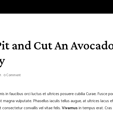
it and Cut An Avocado
y
1
0 Comment
s in faucibus orci luctus et ultrices posuere cubilia Curae; Fusce p
 magna vulputate. Phasellus iaculis tellus augue, at ultrices lacus eff
 consectetur convallis vel vitae felis.
Vivamus
in tempus erat. Cras 