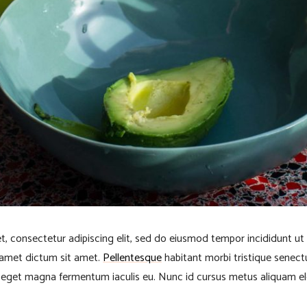
t, consectetur adipiscing elit, sed do eiusmod tempor incididunt ut
t amet dictum sit amet.
Pellentesque
habitant morbi tristique senect
o eget magna fermentum iaculis eu. Nunc id cursus metus aliquam el