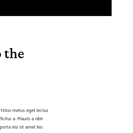
 the
orttitor metus eget lectus
icitur a. Mauris a nibh
porta nisi sit amet leo